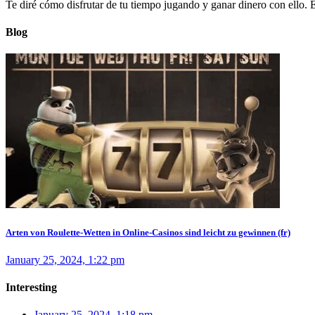
Te diré cómo disfrutar de tu tiempo jugando y ganar dinero con ello. E
Blog
Arten von Roulette-Wetten in Online-Casinos sind leicht zu gewinnen (fr)
January 25, 2024, 1:22 pm
Interesting
January 25, 2024, 1:18 pm