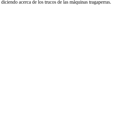
 diciendo acerca de los trucos de las máquinas tragaperras.