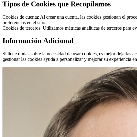
Tipos de Cookies que Recopilamos
Cookies de cuenta: Al crear una cuenta, las cookies gestionan el proce
preferencias en el sitio.
Cookies de terceros: Utilizamos métricas analíticas de terceros para ev
Información Adicional
Si tiene dudas sobre la necesidad de usar cookies, es mejor dejarlas a
gestionar las cookies ayuda a personalizar y mejorar su experiencia en 