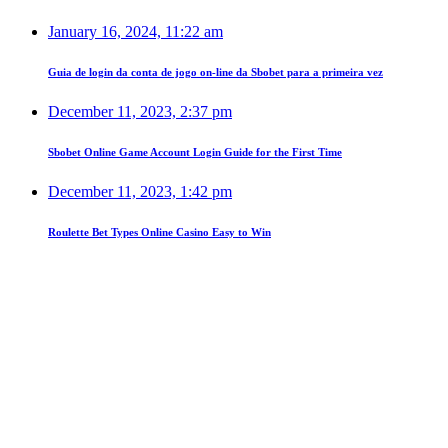
January 16, 2024, 11:22 am
Guia de login da conta de jogo on-line da Sbobet para a primeira vez
December 11, 2023, 2:37 pm
Sbobet Online Game Account Login Guide for the First Time
December 11, 2023, 1:42 pm
Roulette Bet Types Online Casino Easy to Win