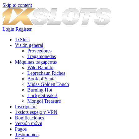
Skip to content
Login
Register
1xSlots
Visión general
Proveedores
Tragamonedas
Máquinas tragaperras
Wild Bandito
Leprechaun Riches
Book of Santa
Midas Golden Touch
Burning Hot
Lucky Streak 3
Mongol Treasure
Inscripción
1xslots espejo y VPN
Bonificaciones
Versión móvil
Pagos
Testimonios