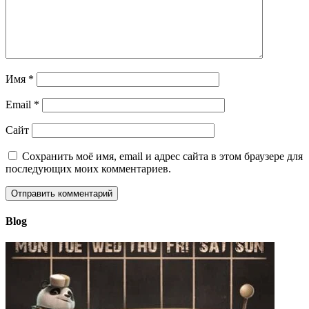
Имя
*
Email
*
Сайт
Сохранить моё имя, email и адрес сайта в этом браузере для
последующих моих комментариев.
Blog