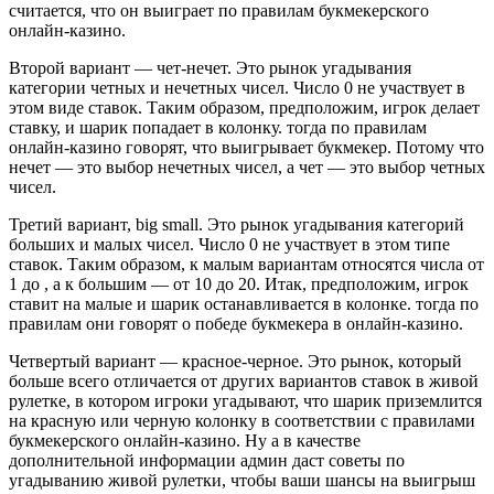
считается, что он выиграет по правилам букмекерского
онлайн-казино.
Второй вариант — чет-нечет. Это рынок угадывания
категории четных и нечетных чисел. Число 0 не участвует в
этом виде ставок. Таким образом, предположим, игрок делает
ставку, и шарик попадает в колонку. тогда по правилам
онлайн-казино говорят, что выигрывает букмекер. Потому что
нечет — это выбор нечетных чисел, а чет — это выбор четных
чисел.
Третий вариант, big small. Это рынок угадывания категорий
больших и малых чисел. Число 0 не участвует в этом типе
ставок. Таким образом, к малым вариантам относятся числа от
1 до , а к большим — от 10 до 20. Итак, предположим, игрок
ставит на малые и шарик останавливается в колонке. тогда по
правилам они говорят о победе букмекера в онлайн-казино.
Четвертый вариант — красное-черное. Это рынок, который
больше всего отличается от других вариантов ставок в живой
рулетке, в котором игроки угадывают, что шарик приземлится
на красную или черную колонку в соответствии с правилами
букмекерского онлайн-казино. Ну а в качестве
дополнительной информации админ даст советы по
угадыванию живой рулетки, чтобы ваши шансы на выигрыш